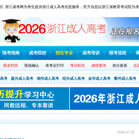
 星期日 浙江成考网为考生提供浙江成人高考信息服务，官方信息以浙江省教育考试院为
报考指南
成考院校
招生专业
成考培训
报考流程
报名时间
现场确认
准考证打印
考试科目
成绩查询
加分政策
志
高考
嘉兴成人高考
湖州成人高考
绍兴成人高考
金华成人高考
衢州成人高考
2026-07-22