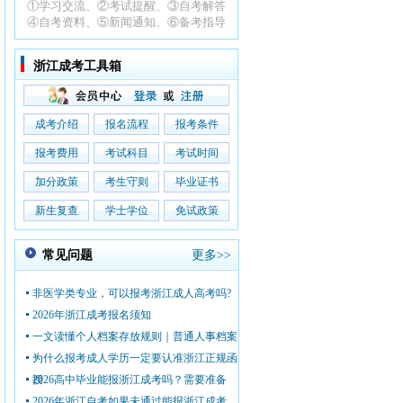
①学习交流、②考试提醒、③自考解答
④自考资料、⑤新闻通知、⑥备考指导
浙江成考工具箱
成考介绍
报名流程
报考条件
报考费用
考试科目
考试时间
加分政策
考生守则
毕业证书
新生复查
学士学位
免试政策
常见问题
更多>>
非医学类专业，可以报考浙江成人高考吗?
2026年浙江成考报名须知
一文读懂个人档案存放规则｜普通人事档案
+
为什么报考成人学历一定要认准浙江正规函
授
2026高中毕业能报浙江成考吗？需要准备
2026年浙江自考如果未通过能报浙江成考