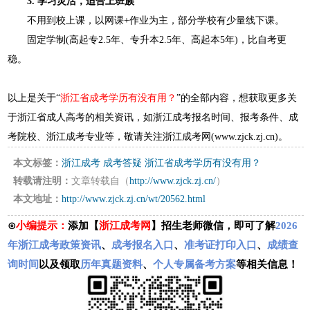
3. 学习灵活，适合上班族
不用到校上课，以网课+作业为主，部分学校有少量线下课。
固定学制(高起专2.5年、专升本2.5年、高起本5年)，比自考更
稳。
以上是关于“
浙江省成考学历有没有用？
”的全部内容，想获取更多关
于浙江省成人高考的相关资讯，如浙江成考报名时间、报考条件、成
考院校、浙江成考专业等，敬请关注浙江成考网(www.zjck.zj.cn)。
本文标签：
浙江成考
成考答疑
浙江省成考学历有没有用？
转载请注明：
文章转载自（
http://www.zjck.zj.cn/
）
本文地址：
http://www.zjck.zj.cn/wt/20562.html
⊙
小编提示：
添加【
浙江成考网
】招生老师微信，即可了解
2026
年浙江成考政策资讯
、
成考报名入口
、
准考证打印入口
、
成绩查
询时间
以及领取
历年真题资料
、
个人专属备考方案
等相关信息！